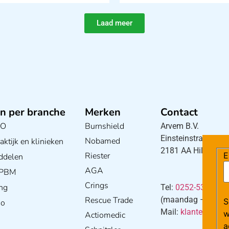
Laad meer
n per branche
Merken
Contact
BO
Burnshield
Arvem B.V.
Einsteinstraat 5
Nobamed
ktijk en klinieken
2181 AA Hillegom
Riester
E
ddelen
AGA
/ PBM
Crings
ng
Tel:
0252-533256
Rescue Trade
(maandag – donderd
S
io
Mail:
klantenservi
w
Actiomedic
a