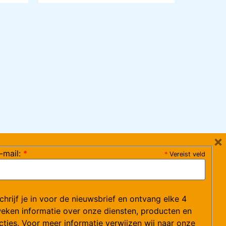
×
-mail:
*
*
Vereist veld
ag 08:30-17:15 uur / vrijdag 08:30-16:00 uur)
chrijf je in voor de nieuwsbrief en ontvang elke 4
ce@arvem.nl
eken informatie over onze diensten, producten en
cties. Voor meer informatie verwijzen wij naar onze