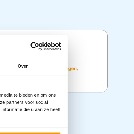
ties
Over
:
Pleisterautomaten en Navullingen
,
riaal
,
Wondverzorging
 media te bieden en om ons
ze partners voor social
nformatie die u aan ze heeft