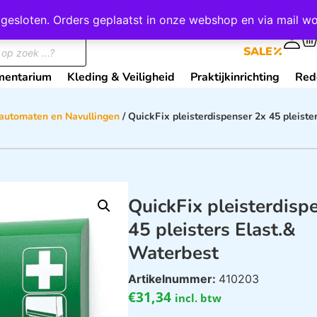
wij gesloten. Orders geplaatst in onze webshop en via mail
0
SALE
mentarium
Kleding & Veiligheid
Praktijkinrichting
Red
rautomaten en Navullingen
/ QuickFix pleisterdispenser 2x 45 pleiste
QuickFix pleisterdisp
45 pleisters Elast.&
Waterbest
Artikelnummer:
410203
€
31,34
incl. btw