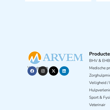
Producte
BHV & EH
Medische pra
Volg ons op
Zorghulpmi
Veiligheid 
Hulpverleni
Sport & Fys
Veterinair