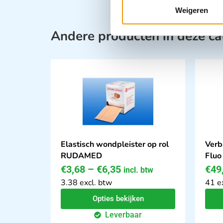
Weigeren
Andere producten in deze ca
Elastisch wondpleister op rol
Verb
RUDAMED
Fluo
€
3,68
–
€
6,35
€
49
incl. btw
3.38 excl. btw
41 e
Opties bekijken
Leverbaar