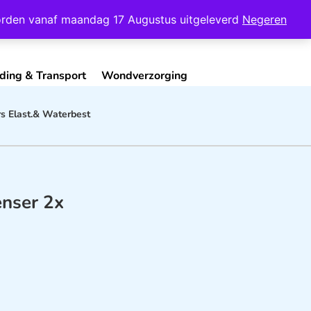
Mijn Account
Contact
 worden vanaf maandag 17 Augustus uitgeleverd
Negeren
ding & Transport
Wondverzorging
rs Elast.& Waterbest
enser 2x