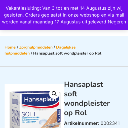
Wij scoren een 4,8 op Google
Vakantiesluiting: Van 3 tot en met 14 Augustus zijn wij
0
gesloten. Orders geplaatst in onze webshop en via mail
worden vanaf maandag 17 Augustus uitgeleverd
Negeren
Home
/
Zorghulpmiddelen
/
Dagelijkse
hulpmiddelen
/ Hansaplast soft wondpleister op Rol
Hansaplast
soft
wondpleister
op Rol
Artikelnummer:
0002341