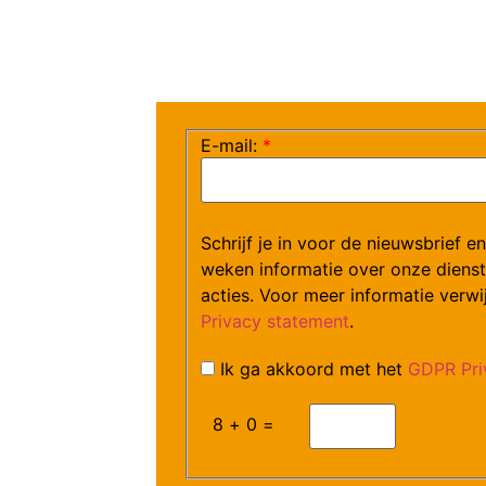
E-mail:
*
Schrijf je in voor de nieuwsbrief e
weken informatie over onze diens
acties. Voor meer informatie verwi
Privacy statement
.
Ik ga akkoord met het
GDPR Pri
8 + 0 =