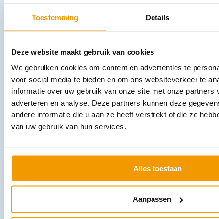
Andere producten in deze
Toestemming
Details
categorie:
Deze website maakt gebruik van cookies
We gebruiken cookies om content en advertenties te persona
voor social media te bieden en om ons websiteverkeer te an
informatie over uw gebruik van onze site met onze partners 
adverteren en analyse. Deze partners kunnen deze gegeve
andere informatie die u aan ze heeft verstrekt of die ze heb
van uw gebruik van hun services.
Alcoholdoekjes Alkotip 30x650mm ECO verpakking Ds 200 stuks
€
3,21
incl. btw
2.65 excl. btw
Alles toestaan
In winkelwagen
Leverbaar
Aanpassen