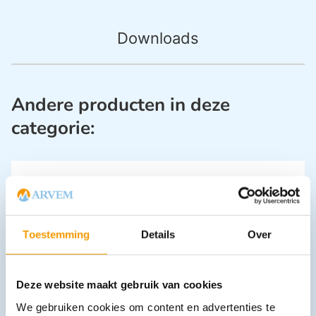
Downloads
Andere producten in deze
categorie:
Toestemming
Details
Over
Armdraagband met sluiting / Arm sling support
Deze website maakt gebruik van cookies
€
3,58
incl. btw
We gebruiken cookies om content en advertenties te
2.96 excl. btw