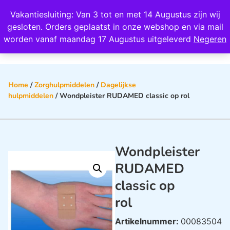
Wij scoren een 4,8 op Google
Vakantiesluiting: Van 3 tot en met 14 Augustus zijn wij
0
gesloten. Orders geplaatst in onze webshop en via mail
worden vanaf maandag 17 Augustus uitgeleverd
Negeren
Home
/
Zorghulpmiddelen
/
Dagelijkse
hulpmiddelen
/ Wondpleister RUDAMED classic op rol
Wondpleister
RUDAMED
classic op
rol
Artikelnummer:
00083504