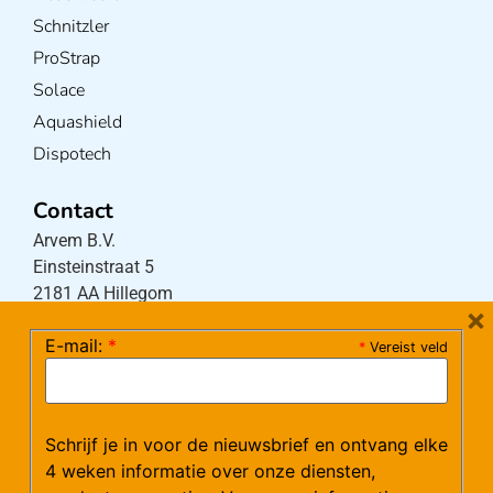
Schnitzler
ProStrap
Solace
Aquashield
Dispotech
Contact
Arvem B.V.
Einsteinstraat 5
2181 AA Hillegom
×
E-mail:
*
*
Vereist veld
Tel:
0252-533256
(maandag – donderdag 08:30-17:15 uur / vrijdag
08:30-16:00 uur)
Schrijf je in voor de nieuwsbrief en ontvang elke
Mail:
klantenservice@arvem.nl
4 weken informatie over onze diensten,