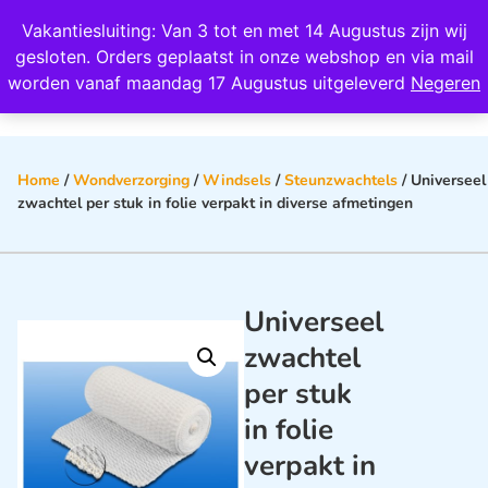
Wij scoren een 4,8 op Google
Vakantiesluiting: Van 3 tot en met 14 Augustus zijn wij
0
gesloten. Orders geplaatst in onze webshop en via mail
worden vanaf maandag 17 Augustus uitgeleverd
Negeren
Home
/
Wondverzorging
/
Windsels
/
Steunzwachtels
/ Universeel
zwachtel per stuk in folie verpakt in diverse afmetingen
Universeel
zwachtel
per stuk
in folie
verpakt in