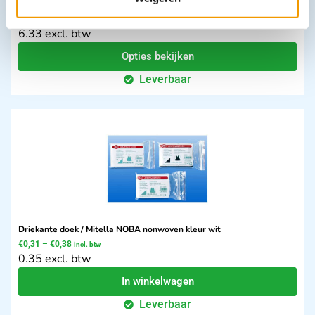
Buisverband (onderlaag ) NOBAFAST indicatie
€
6,90
–
€
19,93
incl. btw
6.33 excl. btw
Opties bekijken
Leverbaar
Driekante doek / Mitella NOBA nonwoven kleur wit
€
0,31
–
€
0,38
incl. btw
0.35 excl. btw
In winkelwagen
Leverbaar