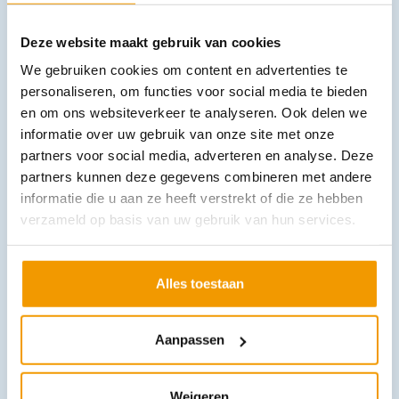
Deze website maakt gebruik van cookies
We gebruiken cookies om content en advertenties te
personaliseren, om functies voor social media te bieden
en om ons websiteverkeer te analyseren. Ook delen we
Hibicet verdunning ampullen
informatie over uw gebruik van onze site met onze
€
1,14
–
€
8,50
incl. btw
1.05 excl. btw
partners voor social media, adverteren en analyse. Deze
partners kunnen deze gegevens combineren met andere
Opties bekijken
informatie die u aan ze heeft verstrekt of die ze hebben
Leverbaar
verzameld op basis van uw gebruik van hun services.
Alles toestaan
Aanpassen
Weigeren