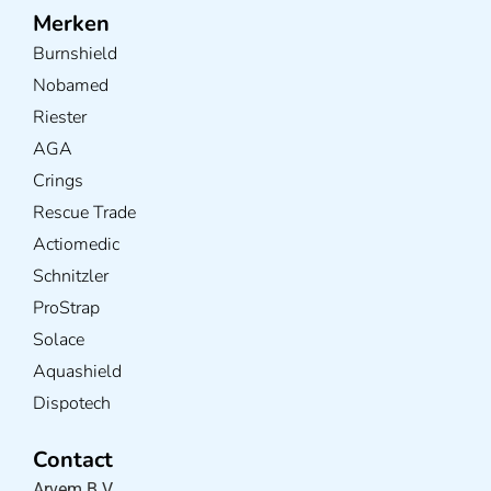
Merken
Burnshield
Nobamed
Riester
AGA
Crings
Rescue Trade
Actiomedic
Schnitzler
ProStrap
Solace
Aquashield
Dispotech
Contact
Arvem B.V.