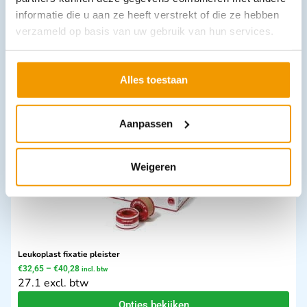
informatie die u aan ze heeft verstrekt of die ze hebben
verzameld op basis van uw gebruik van hun services.
Inhoud verbandkoffer BHV Industrie
€
51,88
incl. btw
47.6 excl. btw
Alles toestaan
In winkelwagen
Leverbaar
Aanpassen
Weigeren
Leukoplast fixatie pleister
€
32,65
–
€
40,28
incl. btw
27.1 excl. btw
Opties bekijken