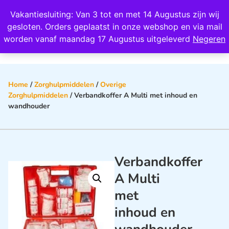
Wij scoren een 4,8 op Google
Vakantiesluiting: Van 3 tot en met 14 Augustus zijn wij
0
gesloten. Orders geplaatst in onze webshop en via mail
worden vanaf maandag 17 Augustus uitgeleverd
Negeren
Home
/
Zorghulpmiddelen
/
Overige
Zorghulpmiddelen
/ Verbandkoffer A Multi met inhoud en
wandhouder
Verbandkoffer
A Multi
met
inhoud en