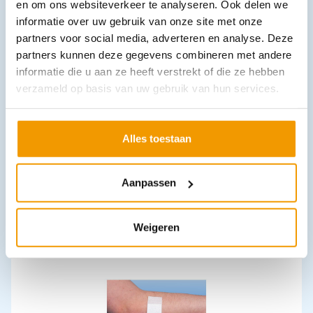
Leverbaar
en om ons websiteverkeer te analyseren. Ook delen we
informatie over uw gebruik van onze site met onze
partners voor social media, adverteren en analyse. Deze
partners kunnen deze gegevens combineren met andere
informatie die u aan ze heeft verstrekt of die ze hebben
verzameld op basis van uw gebruik van hun services.
Alles toestaan
Cutasept desinfectie spray
€
2,55
–
€
6,10
incl. btw
2.34 excl. btw
Aanpassen
Opties bekijken
Leverbaar
Weigeren