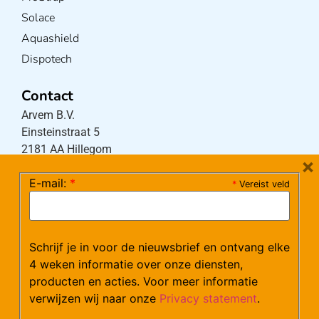
Solace
Aquashield
Dispotech
Contact
Arvem B.V.
Einsteinstraat 5
2181 AA Hillegom
×
E-mail:
*
*
Vereist veld
Tel:
0252-533256
(maandag – donderdag 08:30-17:15 uur / vrijdag
08:30-16:00 uur)
Schrijf je in voor de nieuwsbrief en ontvang elke
Mail:
klantenservice@arvem.nl
4 weken informatie over onze diensten,
producten en acties. Voor meer informatie
verwijzen wij naar onze
Privacy statement
.
Werken bij Arvem?