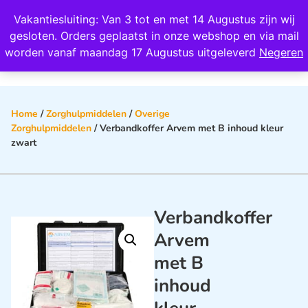
Wij scoren een 4,8 op Google
Vakantiesluiting: Van 3 tot en met 14 Augustus zijn wij
0
gesloten. Orders geplaatst in onze webshop en via mail
worden vanaf maandag 17 Augustus uitgeleverd
Negeren
Home
/
Zorghulpmiddelen
/
Overige
Zorghulpmiddelen
/ Verbandkoffer Arvem met B inhoud kleur
zwart
Verbandkoffer
Arvem
met B
inhoud