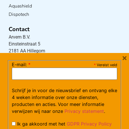
Aquashield
Dispotech
Contact
Arvem B.V.
Einsteinstraat 5
2181 AA Hillegom
×
E-mail:
*
*
Vereist veld
Tel:
0252-533256
(maandag – donderdag 08:30-17:15 uur / vrijdag
08:30-16:00 uur)
Schrijf je in voor de nieuwsbrief en ontvang elke
Mail:
klantenservice@arvem.nl
4 weken informatie over onze diensten,
producten en acties. Voor meer informatie
verwijzen wij naar onze
Privacy statement
.
Werken bij Arvem?
Bekijk hier onze vacatures.
Ik ga akkoord met het
GDPR Privacy Policy