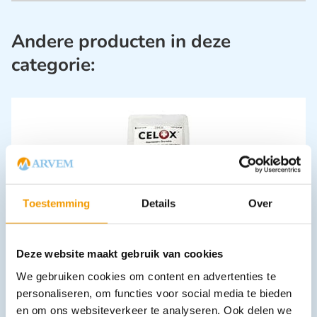
Andere producten in deze
categorie:
Toestemming
Details
Over
Celox granules verpakking 15 gram
€
24,12
incl. btw
22.13 excl. btw
Deze website maakt gebruik van cookies
In winkelwagen
We gebruiken cookies om content en advertenties te
personaliseren, om functies voor social media te bieden
Leverbaar
en om ons websiteverkeer te analyseren. Ook delen we