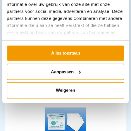
informatie over uw gebruik van onze site met onze
partners voor social media, adverteren en analyse. Deze
partners kunnen deze gegevens combineren met andere
informatie die u aan ze heeft verstrekt of die ze hebben
verzameld op basis van uw gebruik van hun services.
Alles toestaan
Gaasdeppers NOBA Steriel per 2 verpakt
€
3,36
–
€
3,47
incl. btw
3.08 excl. btw
Aanpassen
Opties bekijken
Leverbaar
Weigeren