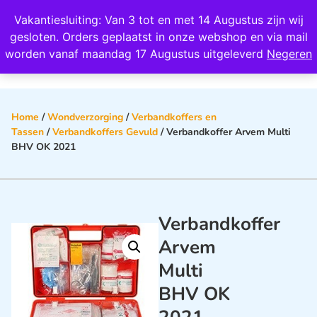
Wij scoren een 4,8 op Google
Vakantiesluiting: Van 3 tot en met 14 Augustus zijn wij
0
gesloten. Orders geplaatst in onze webshop en via mail
worden vanaf maandag 17 Augustus uitgeleverd
Negeren
Home
/
Wondverzorging
/
Verbandkoffers en
Tassen
/
Verbandkoffers Gevuld
/ Verbandkoffer Arvem Multi
BHV OK 2021
Verbandkoffer
Arvem
Multi
BHV OK