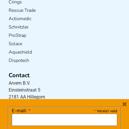
Crings
Rescue Trade
Actiomedic
Schnitzler
ProStrap
Solace
Aquashield
Dispotech
Contact
Arvem B.V.
Einsteinstraat 5
2181 AA Hillegom
×
E-mail:
*
*
Vereist veld
Tel:
0252-533256
(maandag – donderdag 08:30-17:15 uur / vrijdag