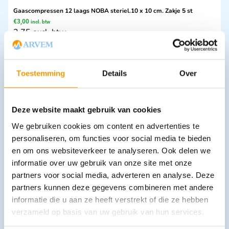
Gaascompressen 12 laags NOBA steriel.10 x 10 cm. Zakje 5 st
€
3,00
incl. btw
2.75 excl. btw
In winkelwagen
Leverbaar
Toestemming
Details
Over
Deze website maakt gebruik van cookies
We gebruiken cookies om content en advertenties te
personaliseren, om functies voor social media te bieden
en om ons websiteverkeer te analyseren. Ook delen we
informatie over uw gebruik van onze site met onze
partners voor social media, adverteren en analyse. Deze
Brandwondkompres Limb Burnshield tbv lies en nek afm. 5cmx1m
€
13,81
partners kunnen deze gegevens combineren met andere
incl. btw
12.67 excl. btw
informatie die u aan ze heeft verstrekt of die ze hebben
verzameld op basis van uw gebruik van hun services.
In winkelwagen
Leverbaar