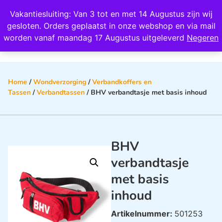
Wij scoren een 4,8 op Google
Vakantiesluiting: Van 3 tot en met 14 Augustus zijn wij
0
gesloten. Orders geplaatst in onze webshop en via mail
worden vanaf maandag 17 Augustus uitgeleverd
Negeren
Home
/
Wondverzorging
/
Verbandkoffers en
Tassen
/
Verbandtassen
/ BHV verbandtasje met basis inhoud
BHV
verbandtasje
met basis
inhoud
Artikelnummer:
501253