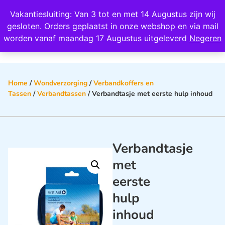
Wij scoren een 4,8 op Google
Vakantiesluiting: Van 3 tot en met 14 Augustus zijn wij
0
gesloten. Orders geplaatst in onze webshop en via mail
worden vanaf maandag 17 Augustus uitgeleverd
Negeren
Home
/
Wondverzorging
/
Verbandkoffers en
Tassen
/
Verbandtassen
/ Verbandtasje met eerste hulp inhoud
Verbandtasje
met
eerste
hulp
inhoud