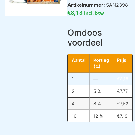
Artikelnummer:
SAN2398
€
8,18
incl. btw
Omdoos
voordeel
Aantal
Korting
Prijs
(%)
1
—
€
8,18
2
5 %
€
7,77
4
8 %
€
7,52
10+
12 %
€
7,19