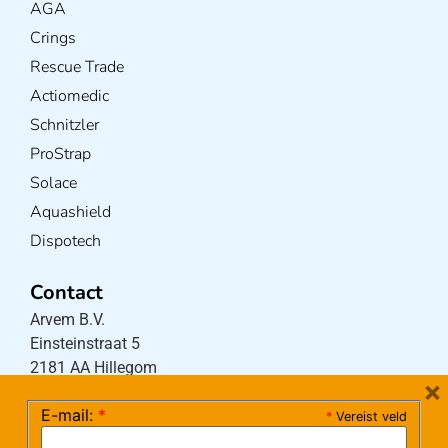
AGA
Crings
Rescue Trade
Actiomedic
Schnitzler
ProStrap
Solace
Aquashield
Dispotech
Contact
Arvem B.V.
Einsteinstraat 5
2181 AA Hillegom
×
E-mail:
*
*
Vereist veld
Tel:
0252-533256