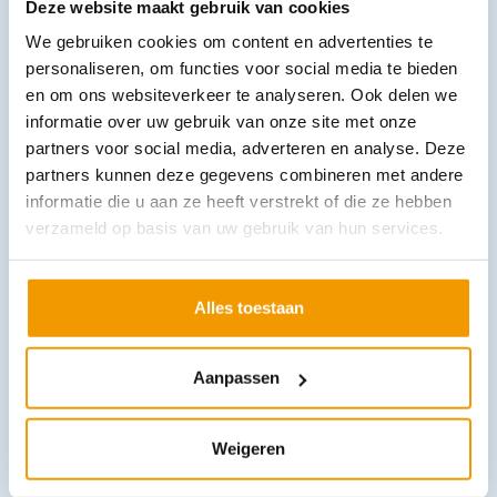
Deze website maakt gebruik van cookies
We gebruiken cookies om content en advertenties te
Hansaplast soft wondpleister op Rol
personaliseren, om functies voor social media te bieden
€
16,06
–
€
22,89
incl. btw
en om ons websiteverkeer te analyseren. Ook delen we
14.73 excl. btw
informatie over uw gebruik van onze site met onze
Opties bekijken
partners voor social media, adverteren en analyse. Deze
partners kunnen deze gegevens combineren met andere
Leverbaar
informatie die u aan ze heeft verstrekt of die ze hebben
verzameld op basis van uw gebruik van hun services.
Alles toestaan
Aanpassen
Hansaplast wondspray
€
5,31
–
€
9,95
incl. btw
Weigeren
4.87 excl. btw
Opties bekijken