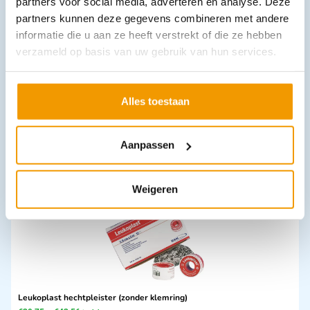
partners voor social media, adverteren en analyse. Deze
partners kunnen deze gegevens combineren met andere
informatie die u aan ze heeft verstrekt of die ze hebben
verzameld op basis van uw gebruik van hun services.
Burnshield Dispenser met 15 stuks brandwond kompressen
€
94,54
incl. btw
Alles toestaan
86.73 excl. btw
In winkelwagen
Aanpassen
Leverbaar
Weigeren
Leukoplast hechtpleister (zonder klemring)