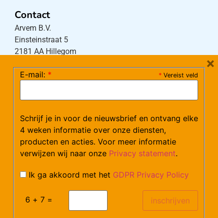
Contact
Arvem B.V.
Einsteinstraat 5
2181 AA Hillegom
×
E-mail:
*
*
Vereist veld
Tel:
0252-533256
(maandag – donderdag 08:30-17:15 uur / vrijdag
08:30-16:00 uur)
Schrijf je in voor de nieuwsbrief en ontvang elke
Mail:
klantenservice@arvem.nl
4 weken informatie over onze diensten,
producten en acties. Voor meer informatie
verwijzen wij naar onze
Privacy statement
.
Werken bij Arvem?
Bekijk hier onze vacatures.
Ik ga akkoord met het
GDPR Privacy Policy
6 + 7 =
©Arvem