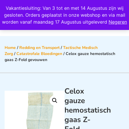
Wij scoren een 4,8 op Google
Vakantiesluiting: Van 3 tot en met 14 Augustus zijn wij
0
gesloten. Orders geplaatst in onze webshop en via mail
worden vanaf maandag 17 Augustus uitgeleverd
Negeren
Home
/
Redding en Transport
/
Tactische Medisch
Zorg
/
Catastrofale Bloedingen
/ Celox gauze hemostatisch
gaas Z-Fold gevouwen
Celox
gauze
hemostatisch
gaas Z-