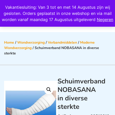
Wij scoren een 4,8 op Google
Vakantiesluiting: Van 3 tot en met 14 Augustus zijn wij
0
gesloten. Orders geplaatst in onze webshop en via mail
worden vanaf maandag 17 Augustus uitgeleverd
Negeren
Home
/
Wondverzorging
/
Verbandmiddelen
/
Moderne
Wondverzorging
/ Schuimverband NOBASANA in diverse
sterkte
Schuimverband
NOBASANA
in diverse
sterkte