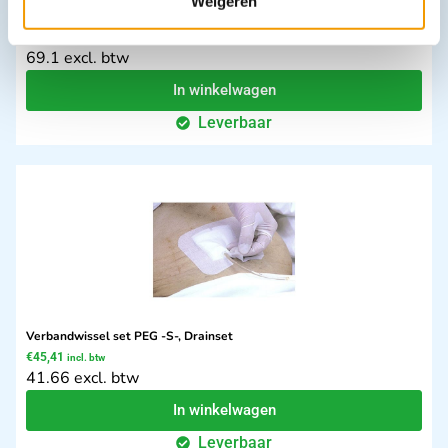
Weigeren
Verbandkoffer A Multi met inhoud en wandhouder
€
75,32
incl. btw
69.1 excl. btw
In winkelwagen
Leverbaar
Verbandwissel set PEG -S-, Drainset
€
45,41
incl. btw
41.66 excl. btw
In winkelwagen
Leverbaar