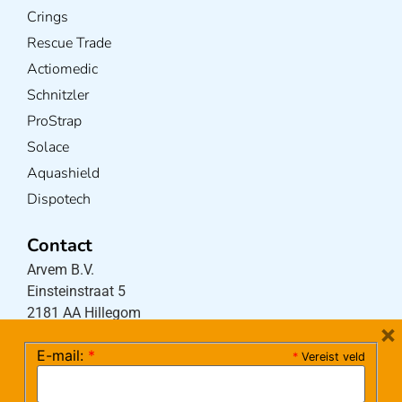
Crings
Rescue Trade
Actiomedic
Schnitzler
ProStrap
Solace
Aquashield
Dispotech
Contact
Arvem B.V.
Einsteinstraat 5
2181 AA Hillegom
×
E-mail:
*
*
Vereist veld
Tel:
0252-533256
(maandag – donderdag 08:30-17:15 uur / vrijdag