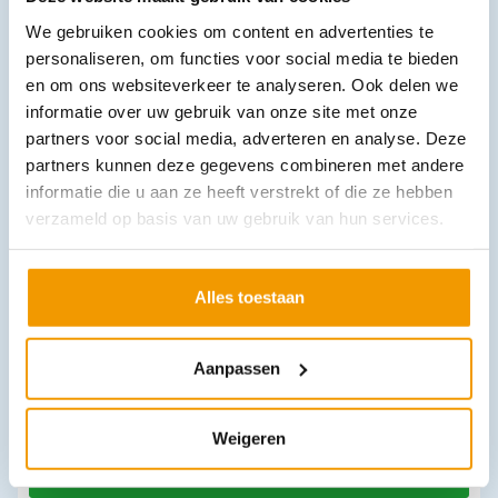
We gebruiken cookies om content en advertenties te
Inhoud STERIEL voor verbandkoffer OK 2021
personaliseren, om functies voor social media te bieden
€
17,66
incl. btw
16.2 excl. btw
en om ons websiteverkeer te analyseren. Ook delen we
informatie over uw gebruik van onze site met onze
In winkelwagen
partners voor social media, adverteren en analyse. Deze
Leverbaar
partners kunnen deze gegevens combineren met andere
informatie die u aan ze heeft verstrekt of die ze hebben
verzameld op basis van uw gebruik van hun services.
Alles toestaan
Aanpassen
Rolstoel Excel G-lite Pro
€
461,70
incl. btw
423.58 excl. btw
Weigeren
Opties bekijken