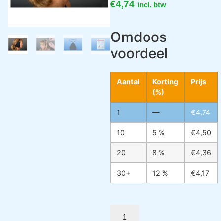
€
4,74
incl. btw
Omdoos
voordeel
Aantal
Korting
Prijs
(%)
1
—
€
4,74
10
5 %
€
4,50
20
8 %
€
4,36
30+
12 %
€
4,17