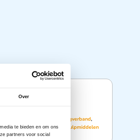
ties
Over
:
Dagelijkse hulpmiddelen
,
Oogverband
,
delen
,
Wondverzorging
,
Zorghulpmiddelen
 media te bieden en om ons
ze partners voor social