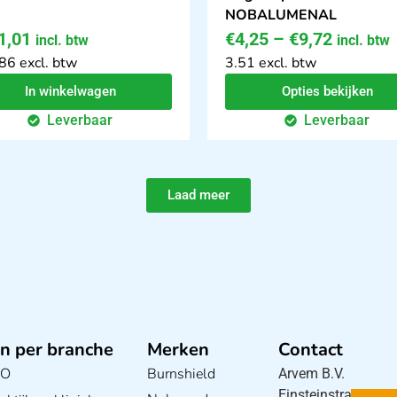
NOBALUMENAL
1,01
€
4,25
–
€
9,72
incl. btw
incl. btw
86 excl. btw
3.51 excl. btw
In winkelwagen
Opties bekijken
Leverbaar
Leverbaar
Laad meer
n per branche
Merken
Contact
BO
Burnshield
Arvem B.V.
Einsteinstraat 5