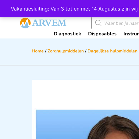
Wij scoren een 4,8 op Google
Vakantiesluiting: Van 3 tot en met 14 Augustus zijn 
Diagnostiek
Disposables
Instru
Home
/
Zorghulpmiddelen
/
Dagelijkse hulpmiddelen