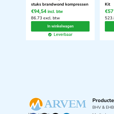
stuks brandwond kompressen
Kit
€
94,54
€
57
incl. btw
86.73 excl. btw
523.
In winkelwagen
Leverbaar
Producte
BHV & EH