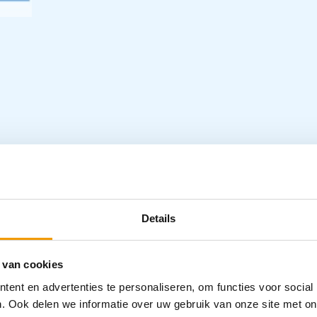
s beschermende “pleister”. Het ooglapje
Specifica
Details
 van cookies
Categorieën
Verbandmid
ent en advertenties te personaliseren, om functies voor social
. Ook delen we informatie over uw gebruik van onze site met on