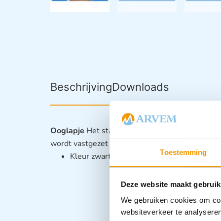
Beschrijving
Downloads
Ooglapje
Het starre ooglapje wordt gebruikt al
wordt vastgezet met een elastische hoofdband.
Toestemming
Kleur zwart
Deze website maakt gebruik
We gebruiken cookies om cont
websiteverkeer te analyseren