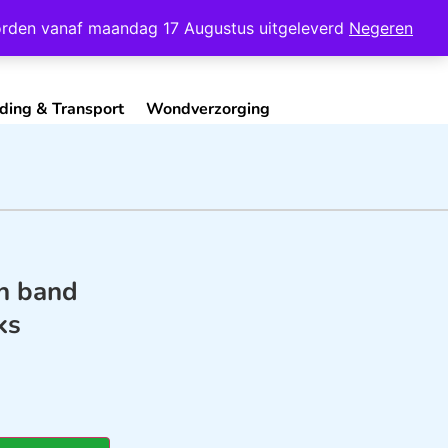
Mijn Account
Contact
 worden vanaf maandag 17 Augustus uitgeleverd
Negeren
ding & Transport
Wondverzorging
ch band
ks