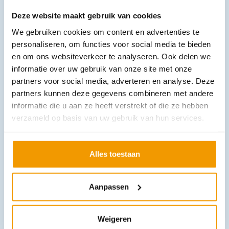
– Een steriele en antibacteriële werking
– Beïnvloedt de wonddiagnose niet
Deze website maakt gebruik van cookies
– Bevorderd de bloeddoorstroming
We gebruiken cookies om content en advertenties te
personaliseren, om functies voor social media te bieden
en om ons websiteverkeer te analyseren. Ook delen we
informatie over uw gebruik van onze site met onze
partners voor social media, adverteren en analyse. Deze
partners kunnen deze gegevens combineren met andere
Downloads
informatie die u aan ze heeft verstrekt of die ze hebben
verzameld op basis van uw gebruik van hun services.
Andere producten in deze
Alles toestaan
categorie:
Aanpassen
Weigeren