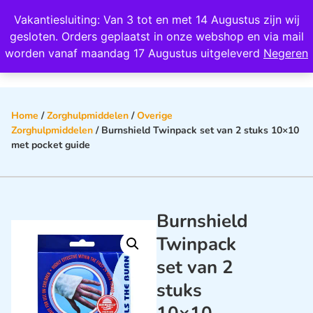
Wij scoren een 4,8 op Google
Vakantiesluiting: Van 3 tot en met 14 Augustus zijn wij
0
gesloten. Orders geplaatst in onze webshop en via mail
worden vanaf maandag 17 Augustus uitgeleverd
Negeren
Home
/
Zorghulpmiddelen
/
Overige
Zorghulpmiddelen
/ Burnshield Twinpack set van 2 stuks 10×10
met pocket guide
Burnshield
Twinpack
set van 2
stuks