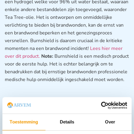
een hydrogel welke voor 96% uit water bestaat, waaraan
enkele andere bestanddelen zijn toegevoegd, waaronder
Tea Tree-olie. Het is ontworpen om onmiddellijke
verlichting te bieden bij brandwonden, kan de ernst van
een brandwond beperken en het genezingsproces
versnellen. Burnshield is daarom cruciaal in de kritieke
momenten na een brandwond incident!
Lees hier meer
over dit product.
Note:
Burnshield is een medisch product
voor de eerste hulp. Het is echter belangrijk om te
benadrukken dat bij ernstige brandwonden professionele
medische hulp onmiddellijk ingeschakeld moet worden.
– Onmiddellijk pijnstillend effect
– Gecontroleerde hitte afvoer vanuit de wond (koelen)
– Vermindering van oedeemvorming
Toestemming
Details
Over
– Hecht niet aan de wond