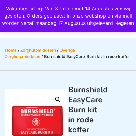
Wij scoren een 4,8 op Google
Vakantiesluiting: Van 3 tot en met 14 Augustus zijn wij
0
gesloten. Orders geplaatst in onze webshop en via mail
worden vanaf maandag 17 Augustus uitgeleverd
Negeren
Home
/
Zorghulpmiddelen
/
Overige
Zorghulpmiddelen
/ Burnshield EasyCare Burn kit in rode koffer
Burnshield
EasyCare
Burn kit
in rode
koffer