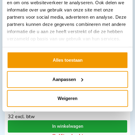
Downloads
en om ons websiteverkeer te analyseren. Ook delen we
informatie over uw gebruik van onze site met onze
partners voor social media, adverteren en analyse. Deze
partners kunnen deze gegevens combineren met andere
Andere producten in deze
informatie die u aan ze heeft verstrekt of die ze hebben
categorie:
verzameld op basis van uw gebruik van hun services.
Alles toestaan
Aanpassen
Weigeren
SAM Chest Seal met ventiel 2.0
€
34,88
incl. btw
32 excl. btw
In winkelwagen