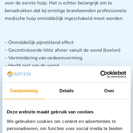
voor de eerste hulp. Het is echter belangrijk om te
benadrukken dat bij ernstige brandwonden professionele
medische hulp onmiddellijk ingeschakeld moet worden.
– Onmiddellijk pijnstillend effect
– Gecontroleerde hitte afvoer vanuit de wond (koelen)
– Vermindering van oedeemvorming
– Hecht niet aan de wond
– Een steriele en antibacteriële werking
– Beïnvloedt de wonddiagnose niet
– Bevorderd de bloeddoorstroming
Toestemming
Details
Over
Deze website maakt gebruik van cookies
We gebruiken cookies om content en advertenties te
personaliseren, om functies voor social media te bieden