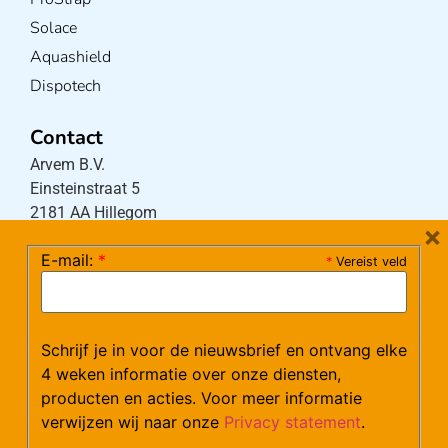
Solace
Aquashield
Dispotech
Contact
Arvem B.V.
Einsteinstraat 5
2181 AA Hillegom
×
E-mail:
*
*
Vereist veld
Tel:
0252-533256
(maandag – donderdag 08:30-17:15 uur / vrijdag
08:30-16:00 uur)
Schrijf je in voor de nieuwsbrief en ontvang elke
Mail:
klantenservice@arvem.nl
4 weken informatie over onze diensten,
producten en acties. Voor meer informatie
verwijzen wij naar onze
Privacy statement
.
Werken bij Arvem?