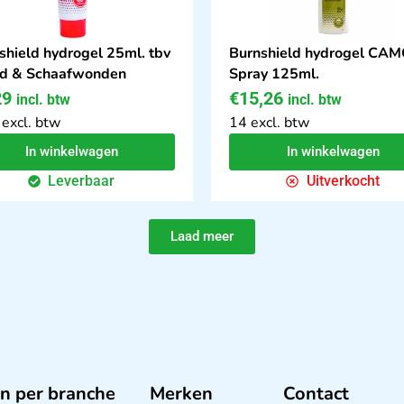
shield hydrogel 25ml. tbv
Burnshield hydrogel CA
d & Schaafwonden
Spray 125ml.
29
€
15,26
incl. btw
incl. btw
 excl. btw
14 excl. btw
In winkelwagen
In winkelwagen
Leverbaar
Uitverkocht
Laad meer
n per branche
Merken
Contact