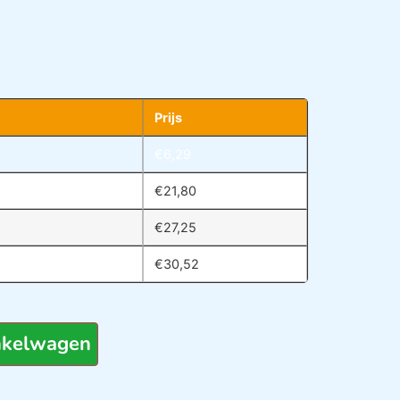
Prijs
€
6,29
€
21,80
€
27,25
€
30,52
nkelwagen