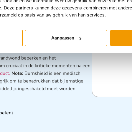
. Ook delen we informatie over uw gebruik van onze site met on
etsels welke de mens kunnen overkomen.
e. Deze partners kunnen deze gegevens combineren met andere i
de ernst van de verwonding beperken en
erzameld op basis van uw gebruik van hun services.
minderen. Van groot belang is hierbij een
aan. Burnshield brandwondenverzorging is
brandwonden. De basis van dit product is een
Aanpassen
araan enkele andere bestanddelen zijn
tworpen om onmiddellijke verlichting te
brandwond beperken en het
om cruciaal in de kritieke momenten na een
duct.
Note:
Burnshield is een medisch
grijk om te benadrukken dat bij ernstige
ddellijk ingeschakeld moet worden.
oelen)