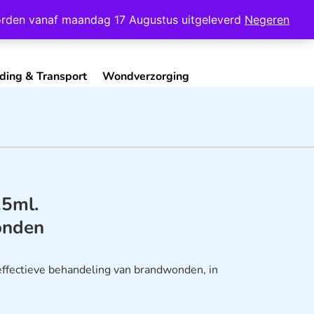
Mijn Account
Contact
 worden vanaf maandag 17 Augustus uitgeleverd
Negeren
ding & Transport
Wondverzorging
25ml.
onden
effectieve behandeling van brandwonden, in