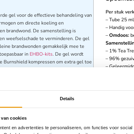
Per stuk ver
rde gel voor de effectieve behandeling van
– Tube 25 m
rmogen om directe koeling en
– Handig voo
 een brandwond. De samenstelling is
–
Omdoos:
b
en weefselschade te verminderen. De gel
Samenstelli
j kleine brandwonden gemakkelijk mee te
– 1% Tea Tre
 toepasbaar in
EHBO-kits
. De gel wordt
– 96% gezui
de Burnshield kompressen om extra gel toe
– Geleermid
schikt als behandeling bij kleine
 brandwonden door hete pannen en warme
Categorieën
j verbranding door de zon en bij
 aan de wond. De gel is niet giftig en niet
Details
erzorgen met
 van cookies
ent en advertenties te personaliseren, om functies voor social