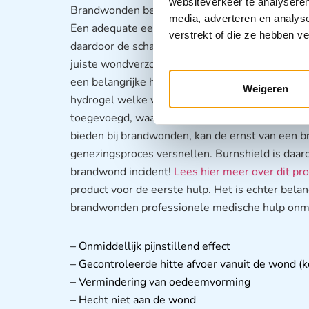
websiteverkeer te analyseren
Brandwonden behoren tot de meest ernstige l
media, adverteren en analys
Een adequate eerste hulpverlening kan daarbij 
verstrekt of die ze hebben v
daardoor de schadelijke gevolgen op termijn ver
juiste wondverzorging waarbij centraal moet st
een belangrijke hulpbron in de eerste hulp bij 
Weigeren
hydrogel welke voor 96% uit water bestaat, wa
toegevoegd, waaronder Tea Tree-olie. Het is on
bieden bij brandwonden, kan de ernst van een 
genezingsproces versnellen. Burnshield is daar
brandwond incident!
Lees hier meer over dit pro
product voor de eerste hulp. Het is echter belan
brandwonden professionele medische hulp onmi
– Onmiddellijk pijnstillend effect
– Gecontroleerde hitte afvoer vanuit de wond (k
– Vermindering van oedeemvorming
– Hecht niet aan de wond