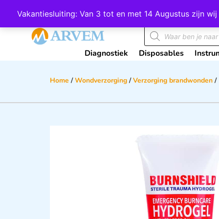
Wij scoren een 4,8 op Google
Vakantiesluiting: Van 3 tot en met 14 Augustus zijn 
Diagnostiek
Disposables
Instru
Home
/
Wondverzorging
/
Verzorging brandwonden
/