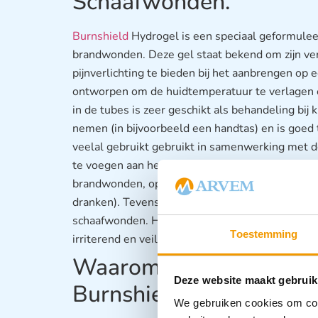
Schaafwonden.
Burnshield
Hydrogel is een speciaal geformulee
brandwonden. Deze gel staat bekend om zijn ve
pijnverlichting te bieden bij het aanbrengen op
ontworpen om de huidtemperatuur te verlagen 
in de tubes is zeer geschikt als behandeling bi
nemen (in bijvoorbeeld een handtas) en is goed
veelal gebruikt gebruikt in samenwerking met 
te voegen aan het kompres. Verder is het zeer ge
brandwonden, op het werk en thuis (denk aan
dranken). Tevens is de gel uitermate geschikt bi
schaafwonden. Het is non-stick en hecht zich niet
Toestemming
irriterend en veilig te gebruiken bij kinderen.
Waarom brandwonden v
Deze website maakt gebruik
Burnshield?
We gebruiken cookies om cont