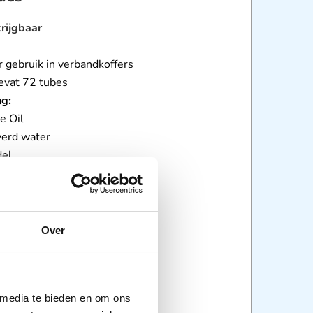
krijgbaar
l
r gebruik in verbandkoffers
evat 72 tubes
ng:
e Oil
verd water
del
:
Hydrogels
Over
 media te bieden en om ons