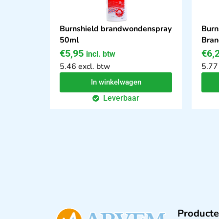
Burnshield brandwondenspray
Burn
50ml
Bran
€
5,95
€
6,
incl. btw
5.46 excl. btw
5.77
In winkelwagen
Leverbaar
Producte