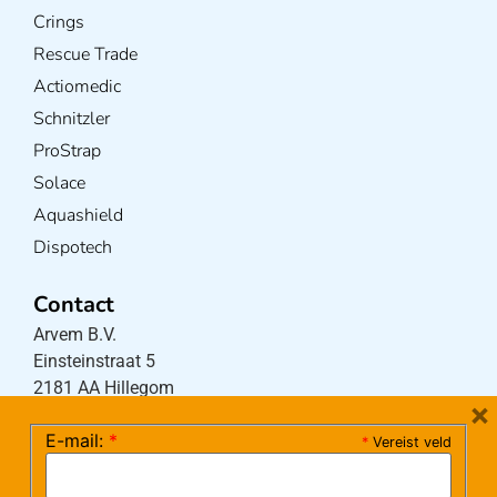
Crings
Rescue Trade
Actiomedic
Schnitzler
ProStrap
Solace
Aquashield
Dispotech
Contact
Arvem B.V.
Einsteinstraat 5
2181 AA Hillegom
×
E-mail:
*
*
Vereist veld
Tel:
0252-533256
(maandag – donderdag 08:30-17:15 uur / vrijdag