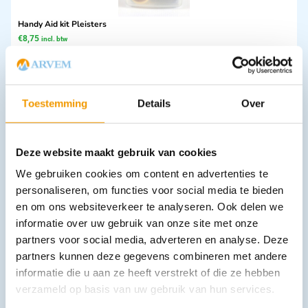
Handy Aid kit Pleisters
€
8,75
incl. btw
8.03 excl. btw
In winkelwagen
Leverbaar
Toestemming
Details
Over
Deze website maakt gebruik van cookies
We gebruiken cookies om content en advertenties te
personaliseren, om functies voor social media te bieden
en om ons websiteverkeer te analyseren. Ook delen we
informatie over uw gebruik van onze site met onze
partners voor social media, adverteren en analyse. Deze
Pleisterdispenser EasyAid standaard l
partners kunnen deze gegevens combineren met andere
€
21,65
incl. btw
19.86 excl. btw
informatie die u aan ze heeft verstrekt of die ze hebben
verzameld op basis van uw gebruik van hun services.
In winkelwagen