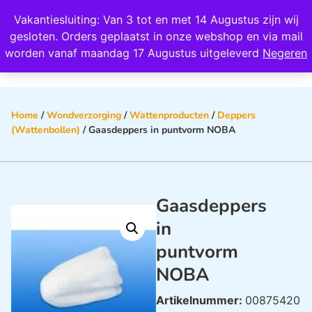
Wij scoren een 4,8 op Google
Vakantiesluiting: Van 3 tot en met 14 Augustus zijn wij
0
gesloten. Orders geplaatst in onze webshop en via mail
worden vanaf maandag 17 Augustus uitgeleverd
Negeren
Home
/
Wondverzorging
/
Wattenproducten
/
Deppers
(Wattenbollen)
/ Gaasdeppers in puntvorm NOBA
Gaasdeppers
in
puntvorm
NOBA
Artikelnummer:
00875420