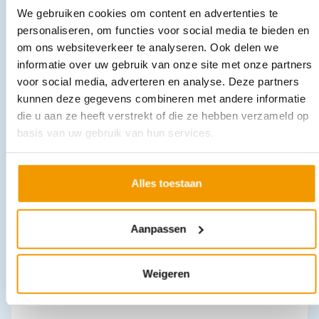
We gebruiken cookies om content en advertenties te
personaliseren, om functies voor social media te bieden en
om ons websiteverkeer te analyseren. Ook delen we
informatie over uw gebruik van onze site met onze partners
voor social media, adverteren en analyse. Deze partners
kunnen deze gegevens combineren met andere informatie
Verbandwissel set PEG -S-, Drainset
die u aan ze heeft verstrekt of die ze hebben verzameld op
€
45,41
incl. btw
41.66 excl. btw
basis van uw gebruik van hun services.
In winkelwagen
Leverbaar
Alles toestaan
Aanpassen
Weigeren