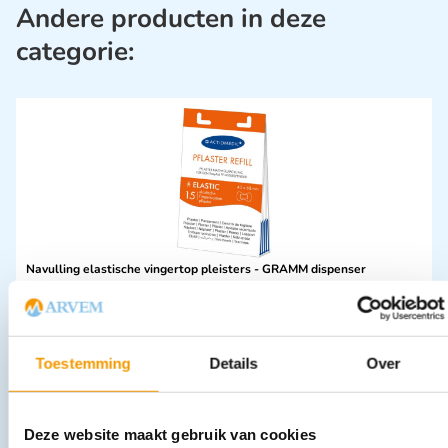
Andere producten in deze
categorie:
Navulling elastische vingertop pleisters - GRAMM dispenser
€
5,07
incl. btw
4.65 excl. btw
In winkelwagen
Toestemming
Details
Over
Leverbaar
Deze website maakt gebruik van cookies