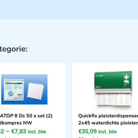
tegorie:
TOP 8 Ds 50 x set (2)
Quickfix pleisterdispense
dkompres NW
2x45 waterdichte pleiste
62
–
€
7,83
€
35,09
incl. btw
incl. btw