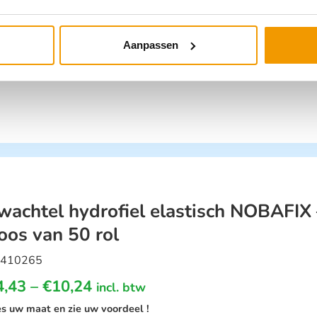
00413340
€
4,39
–
€
9,60
incl. btw
Aanpassen
tie; Maak uw keuze voor de afmeting
wachtel hydrofiel elastisch NOBAFIX 
oos van 50 rol
410265
4,43
–
€
10,24
incl. btw
es uw maat en zie uw voordeel !