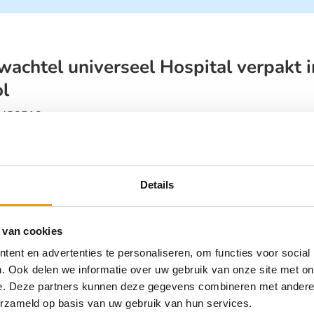
wachtel universeel Hospital verpakt 
ol
430510
2,63
–
€
22,33
incl. btw
es uw afmeting en zie uw staffelkorting !
Details
 van cookies
ent en advertenties te personaliseren, om functies voor social
. Ook delen we informatie over uw gebruik van onze site met on
e. Deze partners kunnen deze gegevens combineren met andere i
Zwachtel afmeting in f
erzameld op basis van uw gebruik van hun services.