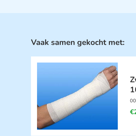
Vaak samen gekocht met:
Z
1
00
€