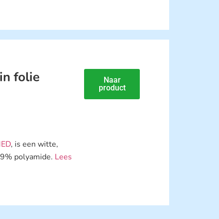
n folie
Naar
product
ED
, is een witte,
 59% polyamide.
Lees