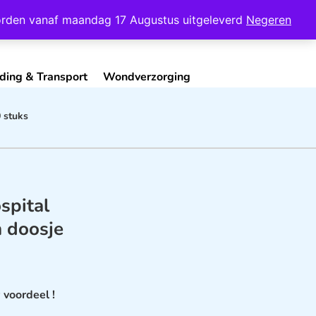
Mijn Account
Contact
 worden vanaf maandag 17 Augustus uitgeleverd
Negeren
ding & Transport
Wondverzorging
0 stuks
spital
n doosje
 voordeel !