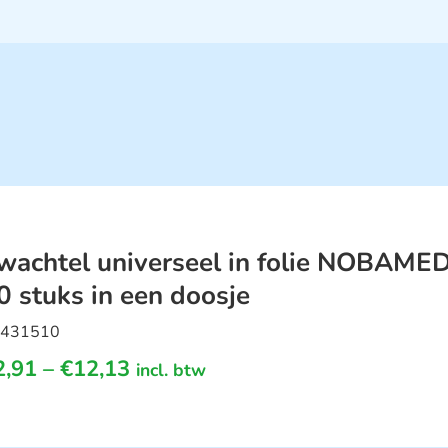
wachtel universeel in folie NOBAMED
0 stuks in een doosje
431510
2,91
–
€
12,13
incl. btw