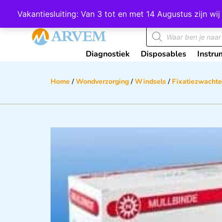
Wij scoren een 4,8 op Google
Vakantiesluiting: Van 3 tot en met 14 Augustus zijn 
Diagnostiek
Disposables
Instru
Home
/
Wondverzorging
/
Windsels
/
Fixatiezwachte