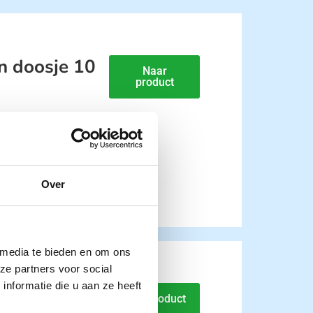
in doosje 10
Naar
product
Over
 media te bieden en om ons
ze partners voor social
nformatie die u aan ze heeft
olie NOBATEX
Naar product