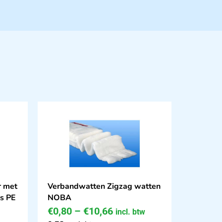
r met
Verbandwatten Zigzag watten
rs PE
NOBA
€
0,80
–
€
10,66
incl. btw