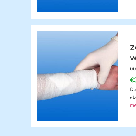
Z
v
00
€
De
el
me