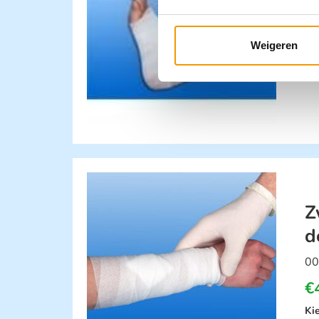
Weigeren
Op
Z
d
00
€
Ki