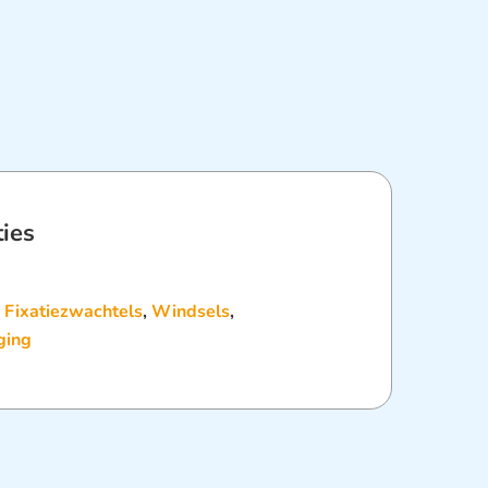
ties
:
Fixatiezwachtels
,
Windsels
,
ging