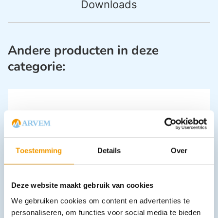
Downloads
Andere producten in deze
categorie:
Toestemming
Details
Over
Burnshield navulling tbv Disaster Kit
€
18,64
–
€
88,69
incl. btw
Deze website maakt gebruik van cookies
17.1 excl. btw
We gebruiken cookies om content en advertenties te
Opties bekijken
personaliseren, om functies voor social media te bieden