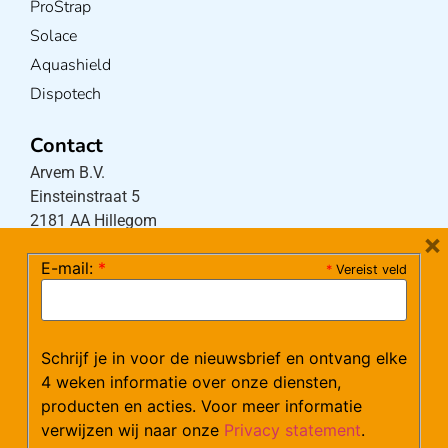
ProStrap
Solace
Aquashield
Dispotech
Contact
Arvem B.V.
Einsteinstraat 5
2181 AA Hillegom
×
E-mail:
*
*
Vereist veld
Tel:
0252-533256
(maandag – donderdag 08:30-17:15 uur / vrijdag
08:30-16:00 uur)
Schrijf je in voor de nieuwsbrief en ontvang elke
Mail:
klantenservice@arvem.nl
4 weken informatie over onze diensten,
producten en acties. Voor meer informatie
verwijzen wij naar onze
Privacy statement
.
Werken bij Arvem?