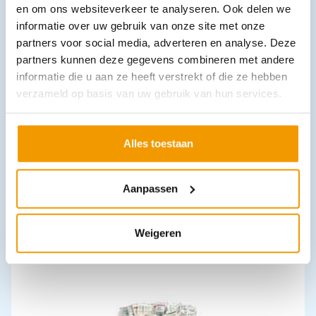
Leverbaar
en om ons websiteverkeer te analyseren. Ook delen we
informatie over uw gebruik van onze site met onze
partners voor social media, adverteren en analyse. Deze
partners kunnen deze gegevens combineren met andere
informatie die u aan ze heeft verstrekt of die ze hebben
verzameld op basis van uw gebruik van hun services.
Alles toestaan
Verbandkoffer A Multi met inhoud en wandhouder
€
75,32
incl. btw
69.1 excl. btw
Aanpassen
In winkelwagen
Weigeren
Leverbaar