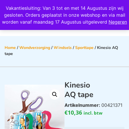
Wij scoren een 4,8 op Google
Vakantiesluiting: Van 3 tot en met 14 Augustus zijn wij
0
gesloten. Orders geplaatst in onze webshop en via mail
worden vanaf maandag 17 Augustus uitgeleverd
Negeren
Home
/
Wondverzorging
/
Windsels
/
Sporttape
/ Kinesio AQ
tape
Kinesio
AQ tape
Artikelnummer:
00421371
€
10,36
incl. btw