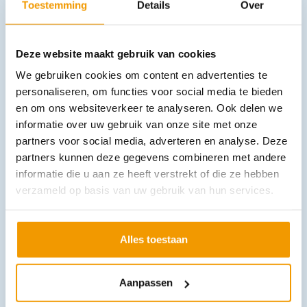
Leverbaar
Toestemming
Details
Over
Deze website maakt gebruik van cookies
We gebruiken cookies om content en advertenties te
personaliseren, om functies voor social media te bieden
en om ons websiteverkeer te analyseren. Ook delen we
informatie over uw gebruik van onze site met onze
partners voor social media, adverteren en analyse. Deze
Detecteerbare vingerpleister PE
partners kunnen deze gegevens combineren met andere
€
7,19
–
€
9,21
incl. btw
informatie die u aan ze heeft verstrekt of die ze hebben
6.6 excl. btw
verzameld op basis van uw gebruik van hun services.
Opties bekijken
Leverbaar
Alles toestaan
Eerste hulppaneel Cederrorth met inhoud
€
79,03
Aanpassen
incl. btw
72.5 excl. btw