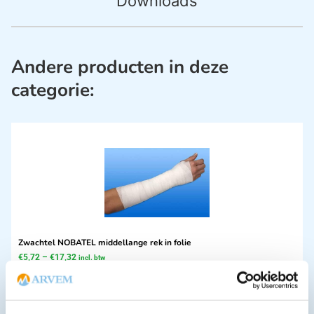
Downloads
Andere producten in deze
categorie:
Zwachtel NOBATEL middellange rek in folie
€
5,72
–
€
17,32
incl. btw
5.25 excl. btw
Opties bekijken