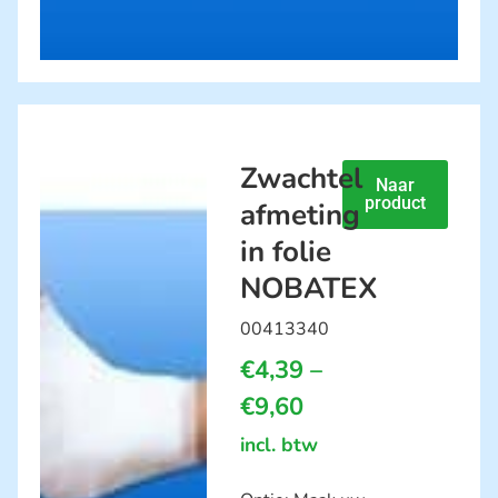
Zwachtel
Naar
product
afmeting
in folie
NOBATEX
00413340
€
4,39
–
€
9,60
incl. btw