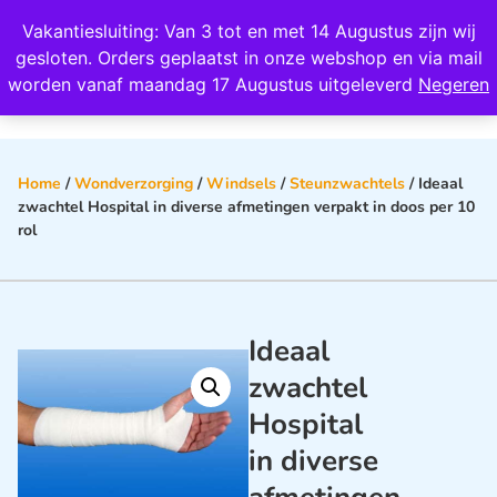
Wij scoren een 4,8 op Google
Vakantiesluiting: Van 3 tot en met 14 Augustus zijn wij
0
gesloten. Orders geplaatst in onze webshop en via mail
worden vanaf maandag 17 Augustus uitgeleverd
Negeren
Home
/
Wondverzorging
/
Windsels
/
Steunzwachtels
/ Ideaal
zwachtel Hospital in diverse afmetingen verpakt in doos per 10
rol
Ideaal
zwachtel
Hospital
in diverse