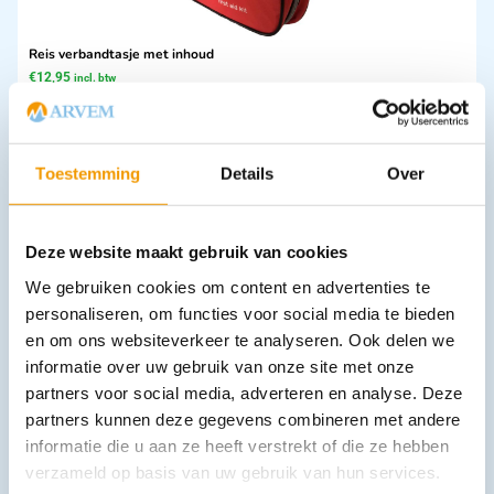
Reis verbandtasje met inhoud
€
12,95
incl. btw
11.88 excl. btw
In winkelwagen
Leverbaar
Toestemming
Details
Over
Deze website maakt gebruik van cookies
We gebruiken cookies om content en advertenties te
personaliseren, om functies voor social media te bieden
en om ons websiteverkeer te analyseren. Ook delen we
informatie over uw gebruik van onze site met onze
partners voor social media, adverteren en analyse. Deze
Salvequick detecteerbare pleisters blauw 6796 navulling
partners kunnen deze gegevens combineren met andere
€
10,36
–
€
52,32
incl. btw
informatie die u aan ze heeft verstrekt of die ze hebben
9.5 excl. btw
verzameld op basis van uw gebruik van hun services.
Opties bekijken