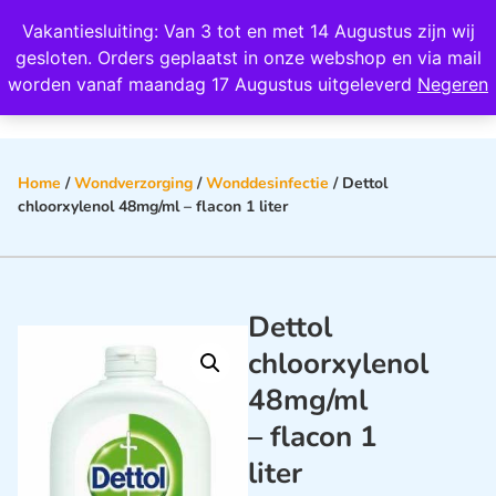
Wij scoren een 4,8 op Google
Vakantiesluiting: Van 3 tot en met 14 Augustus zijn wij
0
gesloten. Orders geplaatst in onze webshop en via mail
worden vanaf maandag 17 Augustus uitgeleverd
Negeren
Home
/
Wondverzorging
/
Wonddesinfectie
/ Dettol
chloorxylenol 48mg/ml – flacon 1 liter
Dettol
chloorxylenol
48mg/ml
– flacon 1
liter