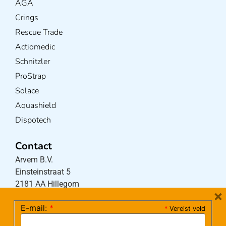
AGA
Crings
Rescue Trade
Actiomedic
Schnitzler
ProStrap
Solace
Aquashield
Dispotech
Contact
Arvem B.V.
Einsteinstraat 5
2181 AA Hillegom
×
E-mail:
*
*
Vereist veld
Tel:
0252-533256