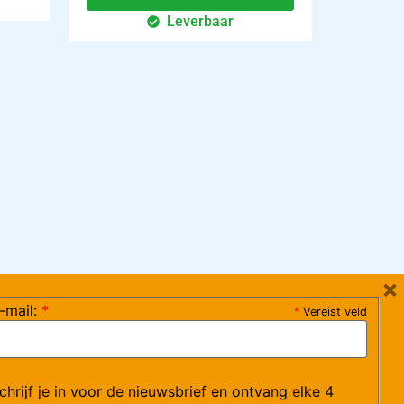
Leverbaar
×
-mail:
*
*
Vereist veld
ag 08:30-17:15 uur / vrijdag 08:30-16:00 uur)
chrijf je in voor de nieuwsbrief en ontvang elke 4