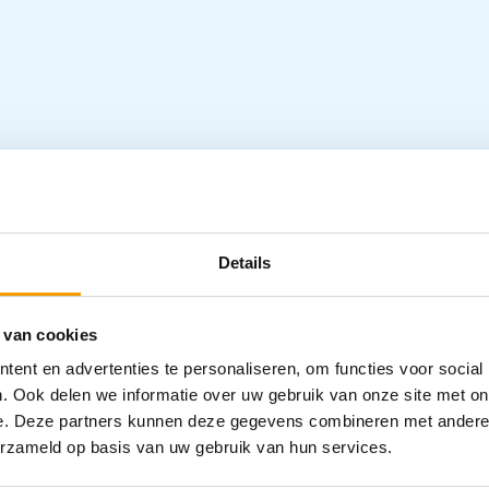
ke o.a. gebruikt wordt voor het ontvetten
kresten van pleisters. Dit product is alleen
Specifica
Details
Categorieën
 van cookies
ent en advertenties te personaliseren, om functies voor social
. Ook delen we informatie over uw gebruik van onze site met on
e. Deze partners kunnen deze gegevens combineren met andere i
erzameld op basis van uw gebruik van hun services.