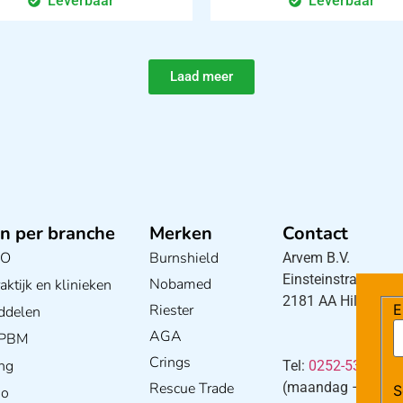
Leverbaar
Leverbaar
Laad meer
n per branche
Merken
Contact
BO
Burnshield
Arvem B.V.
Einsteinstraat 5
Nobamed
ktijk en klinieken
2181 AA Hillegom
Riester
E
ddelen
AGA
/ PBM
Crings
ng
Tel:
0252-533256
Rescue Trade
(maandag – donderd
S
io