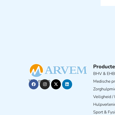
Producte
BHV & EH
Medische pra
Volg ons op
Zorghulpmi
Veiligheid 
Hulpverleni
Sport & Fys