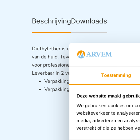
Beschrijving
Downloads
Diethylether is een zeer vluchtige vloeistof wel
van de huid. Tevens voor het verwijderen van pla
voor professioneel gebruik. .
Leverbaar in 2 verpakkingen
Toestemming
Verpakking 100 ml
Verpakking 1 liter
Deze website maakt gebruik
We gebruiken cookies om cont
websiteverkeer te analyseren
media, adverteren en analys
verstrekt of die ze hebben v