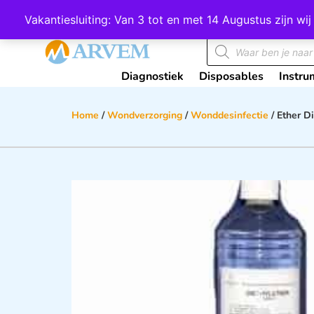
Wij scoren een 4,8 op Google
Vakantiesluiting: Van 3 tot en met 14 Augustus zijn 
Diagnostiek
Disposables
Instru
Home
/
Wondverzorging
/
Wonddesinfectie
/ Ether Di