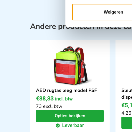
Weigeren
Andere producten in deze ca
AED rugtas leeg model PSF
Sleu
disp
€
88,33
incl. btw
€
5,
73 excl. btw
4.25
Opties bekijken
Leverbaar