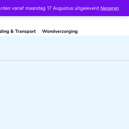
Mijn Account
Contact
 worden vanaf maandag 17 Augustus uitgeleverd
Negeren
ding & Transport
Wondverzorging