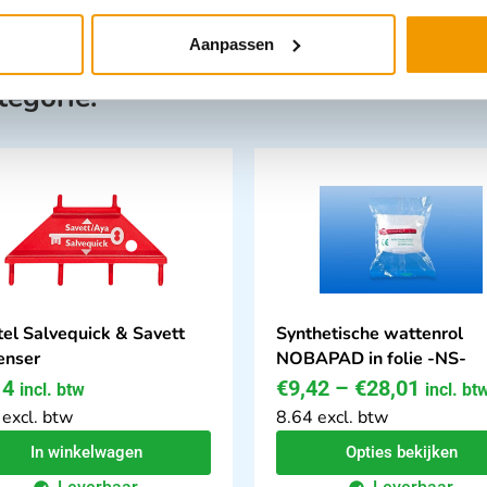
Aanpassen
tegorie:
tel Salvequick & Savett
Synthetische wattenrol
enser
NOBAPAD in folie -NS-
14
€
9,42
–
€
28,01
incl. btw
incl. bt
 excl. btw
8.64 excl. btw
In winkelwagen
Opties bekijken