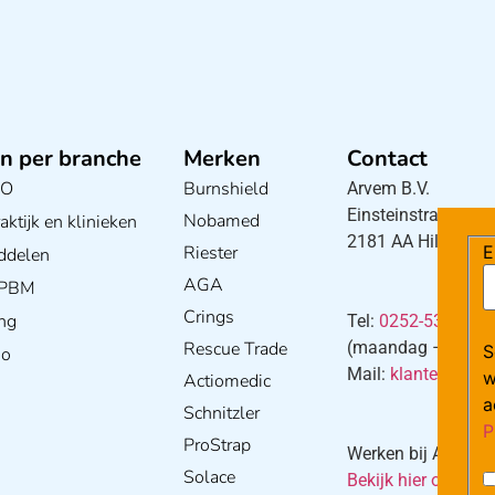
n per branche
Merken
Contact
BO
Burnshield
Arvem B.V.
Einsteinstraat 5
Nobamed
ktijk en klinieken
2181 AA Hillegom
Riester
E
ddelen
AGA
/ PBM
Crings
ng
Tel:
0252-533256
Rescue Trade
(maandag – donderd
S
io
Mail:
klantenservi
w
Actiomedic
a
Schnitzler
P
ProStrap
Werken bij Arvem?
Solace
Bekijk hier onze va