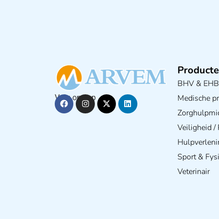
Producte
BHV & EH
Medische pra
Volg ons op
Zorghulpmi
Veiligheid 
Hulpverleni
Sport & Fys
Veterinair