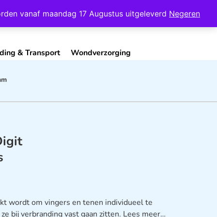
Mijn Account
Contact
 worden vanaf maandag 17 Augustus uitgeleverd
Negeren
ding & Transport
Wondverzorging
mm
igit
s
kt wordt om vingers en tenen individueel te
e bij verbranding vast gaan zitten.
Lees meer…