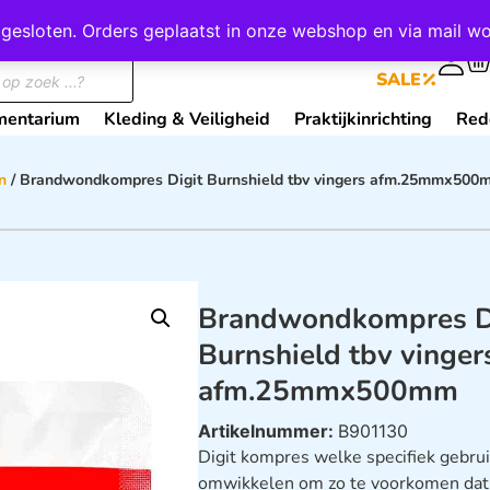
wij gesloten. Orders geplaatst in onze webshop en via mail
0
SALE
mentarium
Kleding & Veiligheid
Praktijkinrichting
Red
n
/ Brandwondkompres Digit Burnshield tbv vingers afm.25mmx500
Brandwondkompres D
Burnshield tbv vinger
afm.25mmx500mm
Artikelnummer:
B901130
Digit kompres welke specifiek gebrui
omwikkelen om zo te voorkomen dat z