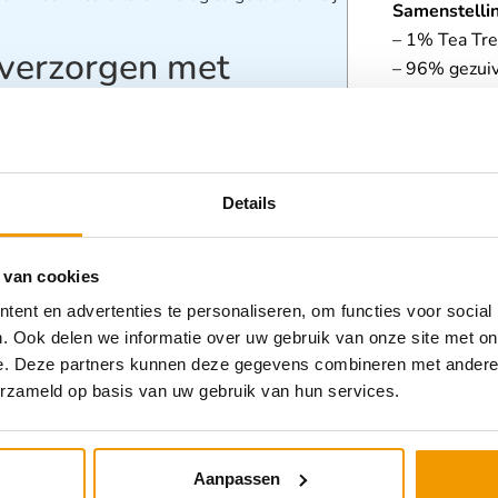
Samenstelli
– 1% Tea Tre
erzorgen met
– 96% gezui
– Geleermid
– Polyuretha
etsels welke de mens kunnen overkomen.
Categorieën
de ernst van de verwonding beperken en
Details
Zorghulpmid
minderen. Van groot belang is hierbij een
Wondverzor
aan. Burnshield brandwondenverzorging is
brandwonden. De basis van dit product is een
 van cookies
araan enkele andere bestanddelen zijn
ent en advertenties te personaliseren, om functies voor social
tworpen om onmiddellijke verlichting te
. Ook delen we informatie over uw gebruik van onze site met on
brandwond beperken en het
e. Deze partners kunnen deze gegevens combineren met andere i
erzameld op basis van uw gebruik van hun services.
om cruciaal in de kritieke momenten na een
duct.
Note:
Burnshield is een medisch
grijk om te benadrukken dat bij ernstige
middellijk ingeschakeld moet worden.
Aanpassen