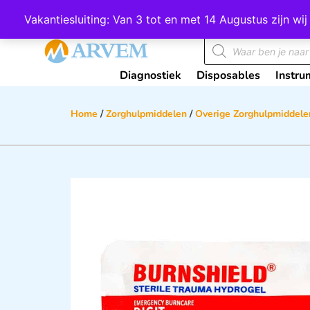
Wij scoren een 4,8 op Google
Vakantiesluiting: Van 3 tot en met 14 Augustus zijn 
Diagnostiek
Disposables
Instru
Home
/
Zorghulpmiddelen
/
Overige Zorghulpmiddele