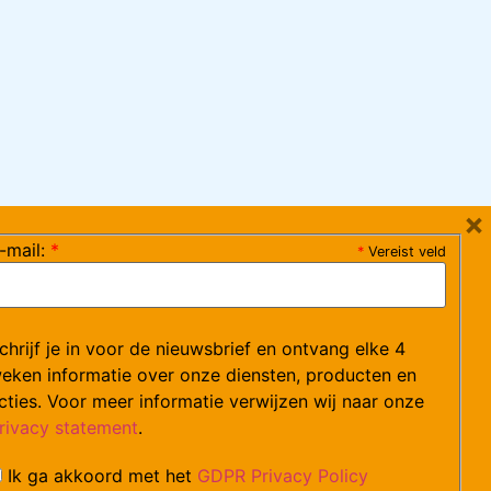
×
-mail:
*
*
Vereist veld
ag 08:30-17:15 uur / vrijdag 08:30-16:00 uur)
chrijf je in voor de nieuwsbrief en ontvang elke 4
ce@arvem.nl
eken informatie over onze diensten, producten en
cties. Voor meer informatie verwijzen wij naar onze
rivacy statement
.
Ik ga akkoord met het
GDPR Privacy Policy
catures.