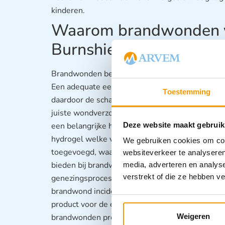
kinderen.
Waarom brandwonden v
Burnshield?
Brandwonden behoren tot de meest ernstige l
Een adequate eerste hulpverlening kan daarbij 
Toestemming
daardoor de schadelijke gevolgen op termijn ver
juiste wondverzorging waarbij centraal moet st
een belangrijke hulpbron in de eerste hulp bij 
Deze website maakt gebruik
hydrogel welke voor 96% uit water bestaat, wa
We gebruiken cookies om cont
toegevoegd, waaronder Tea Tree-olie. Het is on
websiteverkeer te analyseren
bieden bij brandwonden, kan de ernst van een 
media, adverteren en analys
verstrekt of die ze hebben v
genezingsproces versnellen. Burnshield is daar
brandwond incident!
Lees hier meer over dit pro
product voor de eerste hulp. Het is echter belan
brandwonden professionele medische hulp on
Weigeren