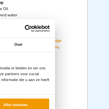
ng:
e Oil
verd water
del
an open celschuim
:
Brandwond kompressen
,
Overige
Over
delen
,
Verzorging brandwonden
,
ging
,
Zorghulpmiddelen
 media te bieden en om ons
ze partners voor social
nformatie die u aan ze heeft
Alles toestaan