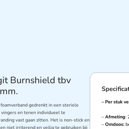
t Burnshield tbv
Specifica
0mm.
– Per stuk ve
foamverband gedrenkt in een steriele
vingers en tenen individueel te
–
Afmeting
:
nding vast gaan zitten. Het is non-stick en
–
Omdoos:
b
en niet irriterend en veilig te gebruiken bij