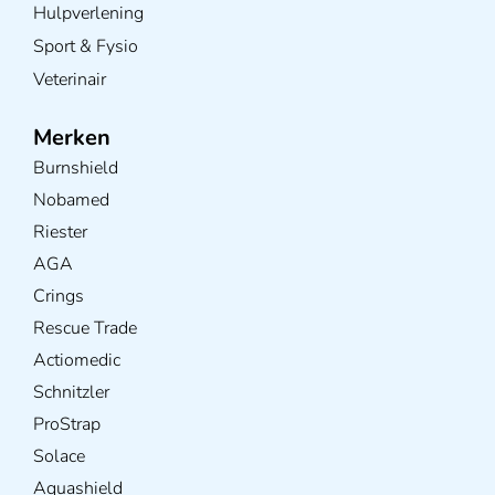
Hulpverlening
Sport & Fysio
Veterinair
Merken
Burnshield
Nobamed
Riester
AGA
Crings
Rescue Trade
Actiomedic
Schnitzler
ProStrap
Solace
Aquashield