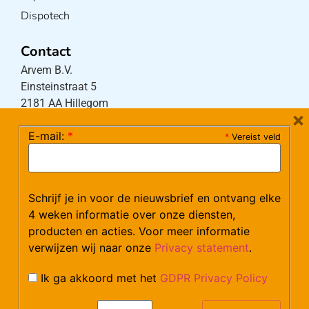
Dispotech
Contact
Arvem B.V.
Einsteinstraat 5
2181 AA Hillegom
×
E-mail:
*
*
Vereist veld
Tel:
0252-533256
(maandag – donderdag 08:30-17:15 uur / vrijdag
08:30-16:00 uur)
Schrijf je in voor de nieuwsbrief en ontvang elke
Mail:
klantenservice@arvem.nl
4 weken informatie over onze diensten,
producten en acties. Voor meer informatie
verwijzen wij naar onze
Privacy statement
.
Werken bij Arvem?
Bekijk hier onze vacatures.
Ik ga akkoord met het
GDPR Privacy Policy