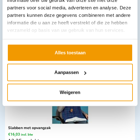
informatie over uw gebruik van onze site met onze
partners voor social media, adverteren en analyse. Deze
partners kunnen deze gegevens combineren met andere
Downloads
informatie die u aan ze heeft verstrekt of die ze hebben
verzameld op basis van uw gebruik van hun services.
Andere producten in deze
Alles toestaan
categorie:
Aanpassen
Weigeren
Slabben met opvangzak
€
16,03
incl. btw