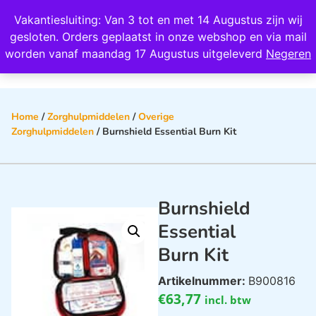
Wij scoren een 4,8 op Google
Vakantiesluiting: Van 3 tot en met 14 Augustus zijn wij
0
gesloten. Orders geplaatst in onze webshop en via mail
worden vanaf maandag 17 Augustus uitgeleverd
Negeren
Home
/
Zorghulpmiddelen
/
Overige
Zorghulpmiddelen
/ Burnshield Essential Burn Kit
Burnshield
Essential
Burn Kit
Artikelnummer:
B900816
€
63,77
incl. btw