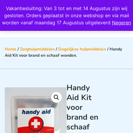
Wij scoren een 4,8 op Google
Vakantiesluiting: Van 3 tot en met 14 Augustus zijn wij
0
gesloten. Orders geplaatst in onze webshop en via mail
worden vanaf maandag 17 Augustus uitgeleverd
Negeren
Home
/
Zorghulpmiddelen
/
Dagelijkse hulpmiddelen
/ Handy
Aid Kit voor brand en schaaf wonden.
Handy
Aid Kit
voor
brand en
schaaf