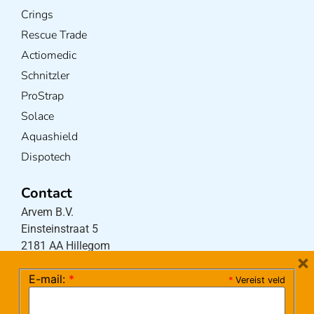
Crings
Rescue Trade
Actiomedic
Schnitzler
ProStrap
Solace
Aquashield
Dispotech
Contact
Arvem B.V.
Einsteinstraat 5
2181 AA Hillegom
×
E-mail:
*
*
Vereist veld
Tel:
0252-533256
(maandag – donderdag 08:30-17:15 uur / vrijdag