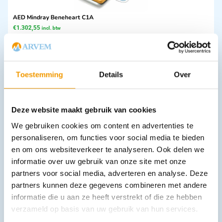
AED Mindray Beneheart C1A
€
1.302,55
incl. btw
1195 excl. btw
Opties bekijken
Leverbaar
Toestemming
Details
Over
Deze website maakt gebruik van cookies
We gebruiken cookies om content en advertenties te
personaliseren, om functies voor social media te bieden
en om ons websiteverkeer te analyseren. Ook delen we
informatie over uw gebruik van onze site met onze
partners voor social media, adverteren en analyse. Deze
NOBATOP 12 Ds 50 x set (2) wondkompres NW steriel
partners kunnen deze gegevens combineren met andere
€
2,63
–
€
11,01
incl. btw
2.41 excl. btw
informatie die u aan ze heeft verstrekt of die ze hebben
verzameld op basis van uw gebruik van hun services.
Opties bekijken