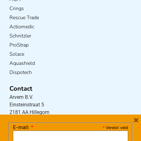
Crings
Rescue Trade
Actiomedic
Schnitzler
ProStrap
Solace
Aquashield
Dispotech
Contact
Arvem B.V.
Einsteinstraat 5
2181 AA Hillegom
×
E-mail:
*
*
Vereist veld
Tel:
0252-533256