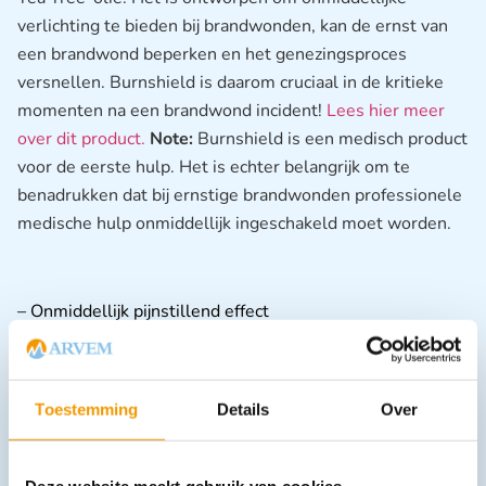
verlichting te bieden bij brandwonden, kan de ernst van
een brandwond beperken en het genezingsproces
versnellen. Burnshield is daarom cruciaal in de kritieke
momenten na een brandwond incident!
Lees hier meer
over dit product.
Note:
Burnshield is een medisch product
voor de eerste hulp. Het is echter belangrijk om te
benadrukken dat bij ernstige brandwonden professionele
medische hulp onmiddellijk ingeschakeld moet worden.
– Onmiddellijk pijnstillend effect
– Gecontroleerde hitte afvoer vanuit de wond (koelen)
– Vermindering van oedeemvorming
– Hecht niet aan de wond
Toestemming
Details
Over
– Een steriele en antibacteriële werking
– Beïnvloedt de wonddiagnose niet
– Bevorderd de bloeddoorstroming