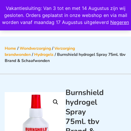
Wij scoren een 4,8 op Google
Vakantiesluiting: Van 3 tot en met 14 Augustus zijn wij
0
gesloten. Orders geplaatst in onze webshop en via mail
worden vanaf maandag 17 Augustus uitgeleverd
Negeren
Home
/
Wondverzorging
/
Verzorging
brandwonden
/
Hydrogels
/ Burnshield hydrogel Spray 75ml. tbv
Brand & Schaafwonden
Burnshield
hydrogel
Spray
75ml. tbv