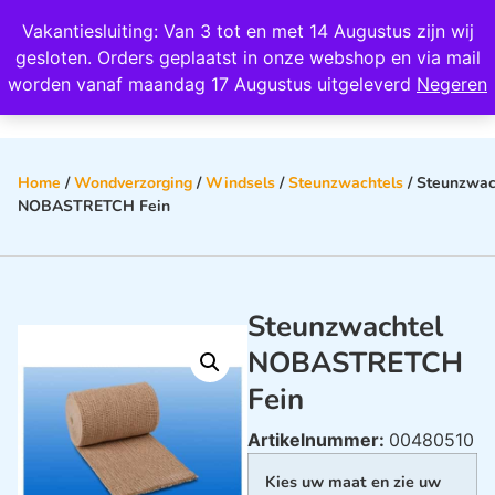
Wij scoren een 4,8 op Google
Vakantiesluiting: Van 3 tot en met 14 Augustus zijn wij
0
gesloten. Orders geplaatst in onze webshop en via mail
worden vanaf maandag 17 Augustus uitgeleverd
Negeren
Home
/
Wondverzorging
/
Windsels
/
Steunzwachtels
/ Steunzwac
NOBASTRETCH Fein
Steunzwachtel
NOBASTRETCH
Fein
Artikelnummer:
00480510
Kies uw maat en zie uw