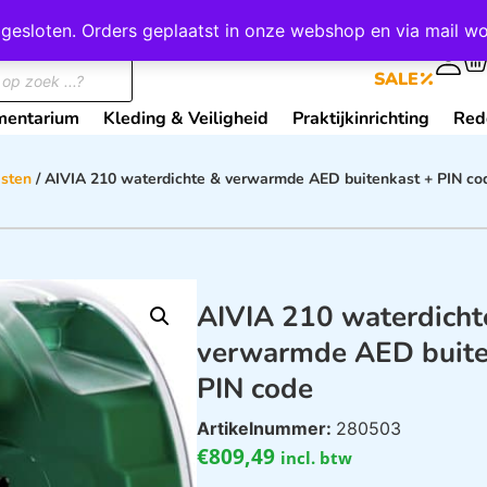
wij gesloten. Orders geplaatst in onze webshop en via mail
0
SALE
mentarium
Kleding & Veiligheid
Praktijkinrichting
Red
sten
/ AIVIA 210 waterdichte & verwarmde AED buitenkast + PIN co
AIVIA 210 waterdicht
verwarmde AED buite
PIN code
Artikelnummer:
280503
€
809,49
incl. btw