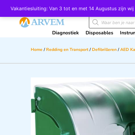
Wij scoren een 4,8 op Google
Vakantiesluiting: Van 3 tot en met 14 Augustus zijn 
Diagnostiek
Disposables
Instru
Home
/
Redding en Transport
/
Defibrilleren
/
AED Ka