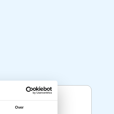
ties
Over