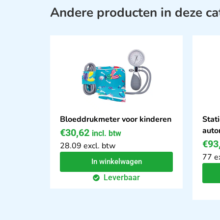
Andere producten in deze ca
Bloeddrukmeter voor kinderen
Stat
auto
€
30,62
incl. btw
€
93
28.09 excl. btw
77 e
In winkelwagen
Leverbaar