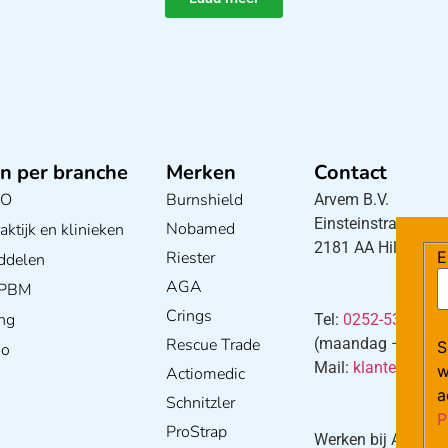
n per branche
Merken
Contact
BO
Burnshield
Arvem B.V.
Einsteinstraat 5
Nobamed
ktijk en klinieken
2181 AA Hillegom
Riester
E
ddelen
AGA
/ PBM
Crings
ng
Tel:
0252-533256
Rescue Trade
(maandag – donderd
S
io
Mail:
klantenservi
w
Actiomedic
a
Schnitzler
P
ProStrap
Werken bij Arvem?