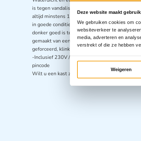
is tegen vandalisme. De kast heeft een ingebou
Deze website maakt gebruik
altijd minstens 10 graden warm is, hierdoor blijf
We gebruiken cookies om cont
in goede conditie. Verder is de kast voorzien van
websiteverkeer te analyseren
donker goed is te zien. De AED-kast is gemaakt
media, adverteren en analys
gemaakt van een bijna onverwoestbaar polycarb
verstrekt of die ze hebben v
geforceerd, klinkt er een akoestisch alarm en be
-Inclusief 230V / 24V transformator -Afmetinge
pincode
Weigeren
Wilt u een kast zonder PIN-code,
Zie: