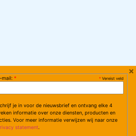
×
-mail:
*
*
Vereist veld
ag 08:30-17:15 uur / vrijdag 08:30-16:00 uur)
chrijf je in voor de nieuwsbrief en ontvang elke 4
ce@arvem.nl
eken informatie over onze diensten, producten en
cties. Voor meer informatie verwijzen wij naar onze
rivacy statement
.