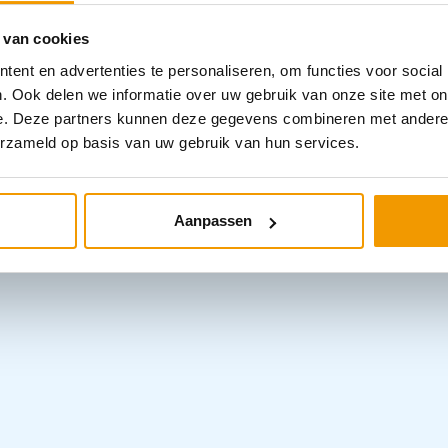
Categorieën
wde thermostaat, waardoor het in de kast
 van cookies
t de AED ook bij regen of vorst (tot -20°C)
ent en advertenties te personaliseren, om functies voor social
 LED-verlichting, zodat de deze zelfs in het
. Ook delen we informatie over uw gebruik van onze site met on
 van ABS kunststof en het venster is
e. Deze partners kunnen deze gegevens combineren met andere i
onaat en als de toegangsklep wordt
erzameld op basis van uw gebruik van hun services.
gint de LED-verlichting rood te knipperen.
n: 38,8 x 42,3 x 20,1 cm (lxhxd) -Met
Aanpassen