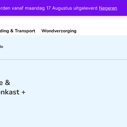
Mijn Account
Contact
 worden vanaf maandag 17 Augustus uitgeleverd
Negeren
ding & Transport
Wondverzorging
de
e &
nkast +