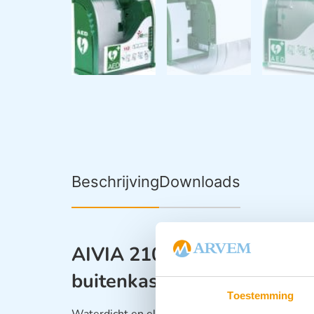
Beschrijving
Downloads
AIVIA 210 waterdichte & 
buitenkast + PIN code
Toestemming
Waterdicht en elektrisch verwarmbare AED kast