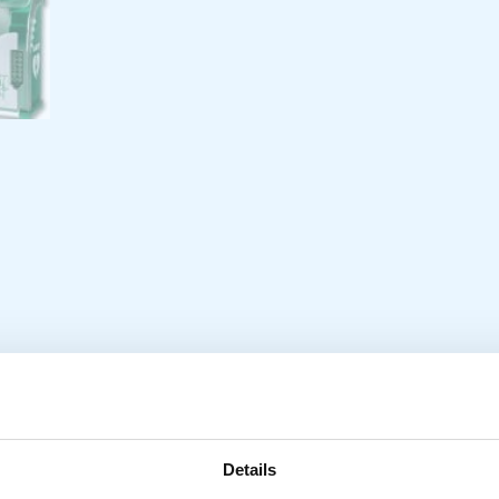
verwarmde AED
Specifica
Details
 van AIVIA, die uitermate goed bestendig