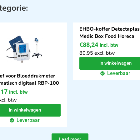
tegorie:
EHBO-koffer Detectaplast
Medic Box Food Horeca
€
88,24
incl. btw
80.95 excl. btw
In winkelwagen
Leverbaar
ief voor Bloeddrukmeter
matisch digitaal RBP-100
,17
incl. btw
xcl. btw
In winkelwagen
Leverbaar
Laad meer