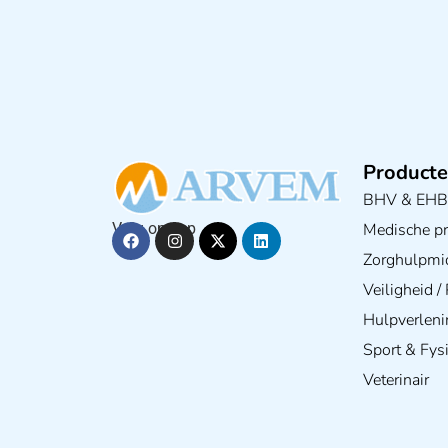
Producte
BHV & EH
Medische pra
Volg ons op
Zorghulpmi
Veiligheid 
Hulpverleni
Sport & Fys
Veterinair